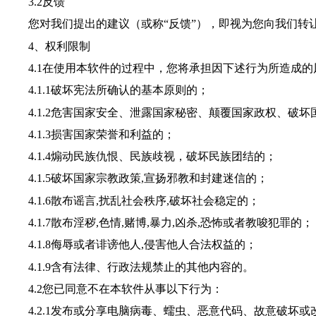
3.2反馈
您对
我们
提出的建议（或称“反馈”），即视为您向
我们
转
4、权利限制
4.1在使用本软件的过程中，您将承担因下述行为所造成的
4.1.1破坏宪法所确认的基本原则的；
4.1.2危害国家安全、泄露国家秘密、颠覆国家政权、破坏
4.1.3损害国家荣誉和利益的；
4.1.4煽动民族仇恨、民族歧视，破坏民族团结的；
4.1.5破坏国家宗教政策,宣扬邪教和封建迷信的；
4.1.6散布谣言,扰乱社会秩序,破坏社会稳定的；
4.1.7散布淫秽,色情,赌博,暴力,凶杀,恐怖或者教唆犯罪的；
4.1.8侮辱或者诽谤他人,侵害他人合法权益的；
4.1.9含有法律、行政法规禁止的其他内容的。
4.2您已同意不在本软件从事以下行为：
4.2.1发布或分享电脑病毒、蠕虫、恶意代码、故意破坏或